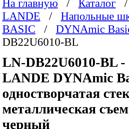
На главную
/
Каталог
LANDE
/
Напольные ш
BASIC
/
DYNAmic Basi
DB22U6010-BL
LN-DB22U6010-BL -
LANDE DYNAmic Basi
одностворчатая стек
металлическая съем
черный