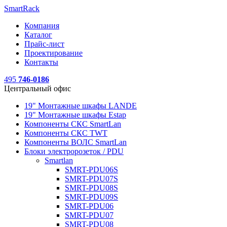
SmartRack
Компания
Каталог
Прайс-лист
Проектирование
Контакты
495
746-0186
Центральный офис
19" Монтажные шкафы LANDE
19" Монтажные шкафы Estap
Компоненты СКС SmartLan
Компоненты СКС TWT
Компоненты ВОЛС SmartLan
Блоки электророзеток / PDU
Smartlan
SMRT-PDU06S
SMRT-PDU07S
SMRT-PDU08S
SMRT-PDU09S
SMRT-PDU06
SMRT-PDU07
SMRT-PDU08